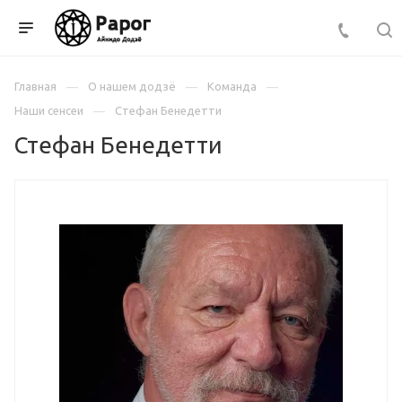
Главная
О нашем додзё
Команда
Наши сенсеи
Стефан Бенедетти
Стефан Бенедетти