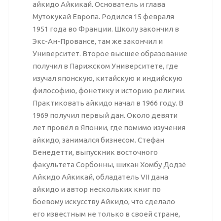
айкидо Айкикай. Основатель и глава
Мутокукай Европа. Родился 15 февраля
1951 года во Франции. Школу закончил в
Экс-Ан-Провансе, там же закончил и
Университет. Второе высшее образование
получил в Парижском Университете, где
изучал японскую, китайскую и индийскую
философию, фонетику и историю религии.
Практиковать айкидо начал в 1966 году. В
1969 получил первый дан. Около девяти
лет провёл в Японии, где помимо изучения
айкидо, занимался бизнесом. Стефан
Бенедетти, выпускник восточного
факультета Сорбонны, шихан Хомбу Додзё
Айкидо Айкикай, обладатель VII дана
айкидо и автор нескольких книг по
боевому искусству Айкидо, что сделало
его известным не только в своей стране,