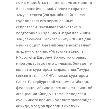
но и в мире. В настоящее время он живет в
Барселоне (Испания). Ученик и соратник
Тамура-сенсея (VIII дан айкикай), с 1984
года являлся его персональным
секретарём. Оказывал содействие в
подготовке к изданию и издал две книги
Тамура сенсея. Написал книгу – "Книга для
начинающих”. Организовал и возглавляет
академию айкидо «Мутокукай Европа»
(«Mutokukai Europe»). Во многих странах
мира существуют его филиалы. Бенедетти
является куратором направления Тамура-
сенсея в странах СНГ, а также куратором
Санкт-Петербургской Академии Айкидо,
федерации айкидо Калмыкии, Украинской
ассоциации айкидо. Стефан Бенедетти
очень много времени уделяет пропаганде
айкидо, в год он проводит около 12