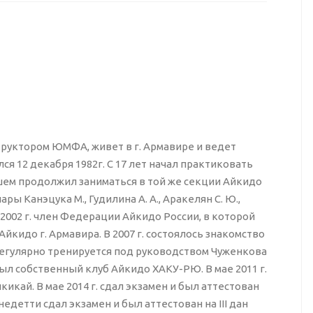
труктором ЮМФА, живет в г. Армавире и ведет
я 12 декабря 1982г. С 17 лет начал практиковать
йшем продолжил заниматься в той же секции Айкидо
ы Канэцука М., Гудилина А. А., Аракелян С. Ю.,
С 2002 г. член Федерации Айкидо России, в которой
Айкидо г. Армавира. В 2007 г. состоялось знакомство
. регулярно тренируется под руководством Чуженкова
крыл собственный клуб Айкидо ХАКУ-РЮ. В мае 2011 г.
икай. В мае 2014 г. сдал экзамен и был аттестован
недетти сдал экзамен и был аттестован на III дан