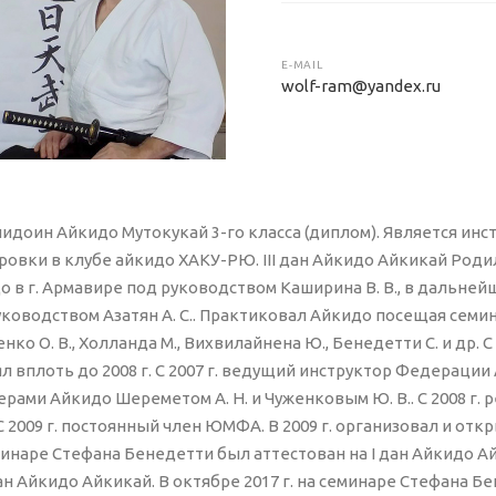
E-MAIL
wolf-ram@yandex.ru
идоин Айкидо Мутокукай 3-го класса (диплом). Является инс
ровки в клубе айкидо ХАКУ-РЮ. III дан Айкидо Айкикай Родилс
о в г. Армавире под руководством Каширина В. В., в дальне
ководством Азатян А. С.. Практиковал Айкидо посещая семинар
нко О. В., Холланда М., Вихвилайнена Ю., Бенедетти С. и др. 
л вплоть до 2008 г. С 2007 г. ведущий инструктор Федерации 
терами Айкидо Шереметом А. Н. и Чуженковым Ю. В.. С 2008 г
 С 2009 г. постоянный член ЮМФА. В 2009 г. организовал и от
инаре Стефана Бенедетти был аттестован на I дан Айкидо Айк
дан Айкидо Айкикай. В октябре 2017 г. на семинаре Стефана Бе