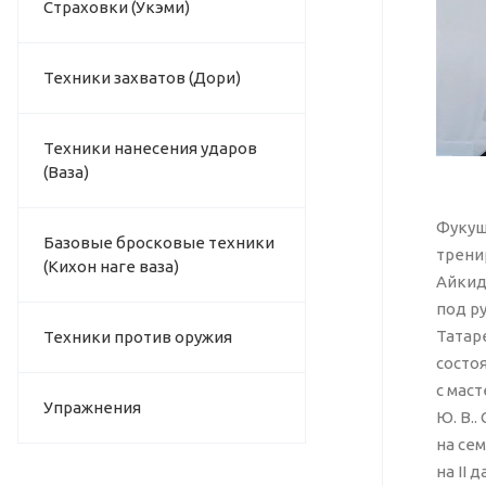
Страховки (Укэми)
Техники захватов (Дори)
Техники нанесения ударов
(Ваза)
Фукуш
Базовые бросковые техники
трени
(Кихон наге ваза)
Айкид
под ру
Татаре
Техники против оружия
состоя
с мас
Упражнения
Ю. В..
на сем
на II 