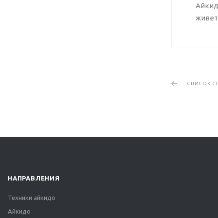
Айкид
живет
СПИСОК С
НАПРАВЛЕНИЯ
Техники айкидо
Айкидо