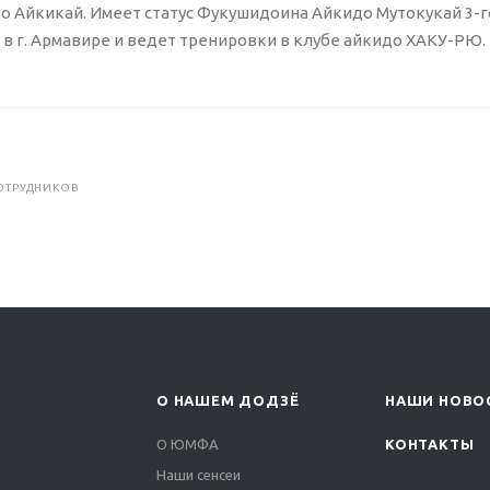
о Айкикай. Имеет статус Фукушидоина Айкидо Мутокукай 3-г
 в г. Армавире и ведет тренировки в клубе айкидо ХАКУ-РЮ.
ОТРУДНИКОВ
О НАШЕМ ДОДЗЁ
НАШИ НОВО
О ЮМФА
КОНТАКТЫ
Наши сенсеи